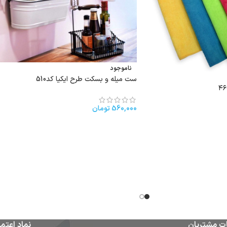
ناموجود
ست میله و بسکت طرح ایکیا کد510
560,000
تومان
ت مشتریان
نماد اعتما