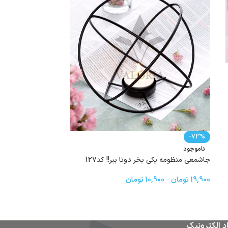
ناموجود
استندکابینت مرسه342
-73%
172,000
تومان
ناموجود
جاشمعی منظومه یکی بخر دوتا ببر!! کد127
19,900
تومان
–
10,900
تومان
د الکترونیک