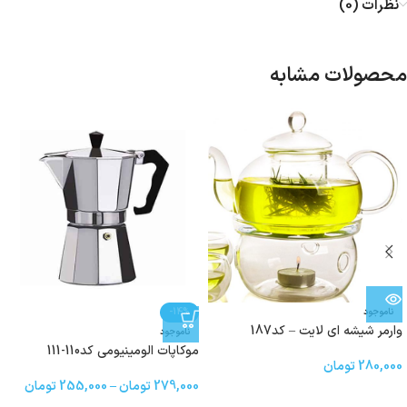
نظرات (0)
محصولات مشابه
ناموجود
-14%
وارمر شیشه ای لایت – کد187
ناموجود
موکاپات الومینیومی کد110-111
280,000
تومان
279,000
تومان
–
255,000
تومان