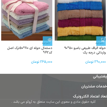
ناموجود
ناموجود
حوله الیاف طبیعی بامبو ۵۰*۹۰
دستمال حوله ای 80*50ترک اصل
وارداتی درجه یک
کد962
290,000
تومان
265,000
تومان
پشتیبانی
خدمات مشتریان
نماد اعتماد الکترونیک
کلیه حقوق مادی و معنوی این سایت متعلق به آروکو می باشد .