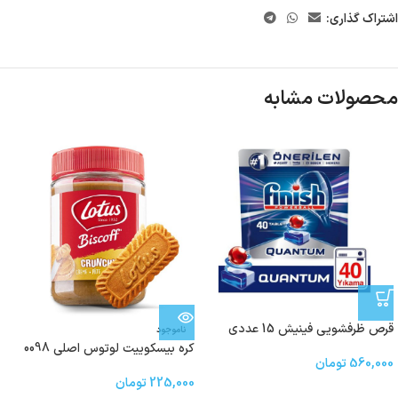
اشتراک گذاری:
محصولات مشابه
قرص ظرفشویی فینیش 15 عددي
ناموجود
کره بیسکوییت لوتوس اصلی 0098
560,000
تومان
225,000
تومان