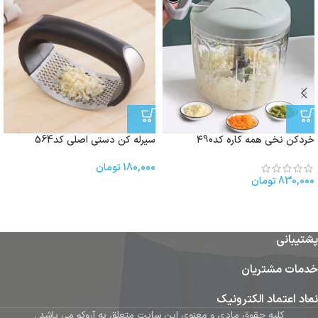
خردکن نخی همه کاره کد۴90
سیرله کن دستی اصلی کد564
180,000
تومان
830,000
تومان
پشتیبانی
خدمات مشتریان
نماد اعتماد الکترونیک
کلیه حقوق مادی و معنوی این سایت متعلق به آروکو می باشد .