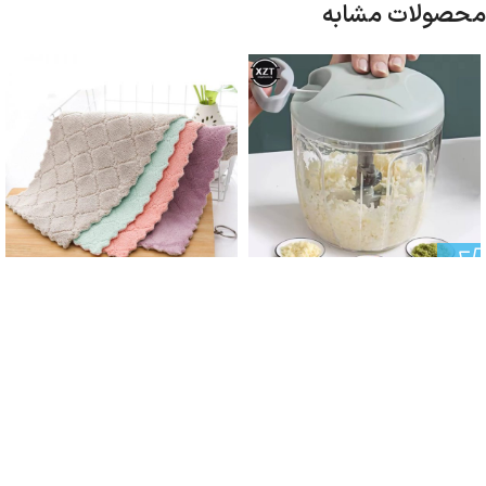
محصولات مشابه
خردکن نخی همه کاره کد۴90
ناموجود
دستمال دورو ۳ عددی کد۴۶۸
830,000
تومان
120,000
تومان
پشتیبانی