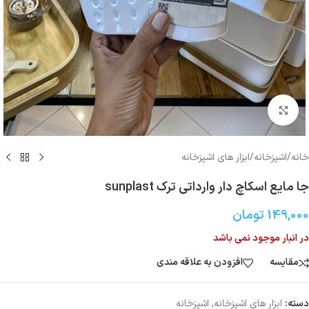
بزرگنمایی تصویر
خانه
/
اشپزخانه
/
ابزار های اشپزخانه
جا مایع اسکاچ دار وارداتی ترک sunplast
149,000
تومان
در انبار موجود نمی باشد
مقایسه
افزودن به علاقه مندی
دسته:
ابزار های اشپزخانه
,
اشپزخانه