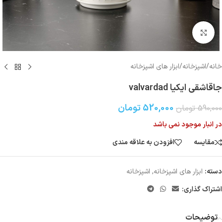
بزرگنمایی تصویر
خانه
/
اشپزخانه
/
ابزار های اشپزخانه
جاقاشقی ایکیا valvardad
520,000
تومان
590,000
تومان
در انبار موجود نمی باشد
مقایسه
افزودن به علاقه مندی
دسته:
ابزار های اشپزخانه
,
اشپزخانه
اشتراک گذاری:
توضیحات