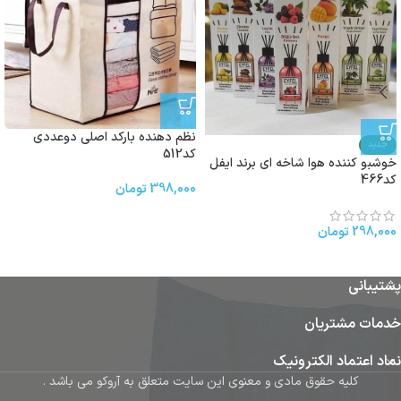
نظم دهنده بارکد اصلی دوعددی
جدید
کد512
خوشبو کننده هوا شاخه اى برند ایفل
کد466
398,000
تومان
298,000
تومان
پشتیبانی
خدمات مشتریان
نماد اعتماد الکترونیک
کلیه حقوق مادی و معنوی این سایت متعلق به آروکو می باشد .