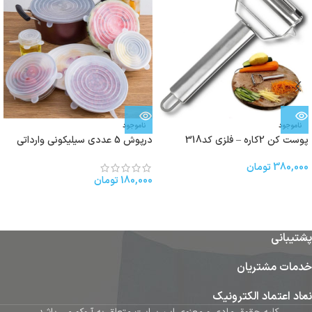
ناموجود
ناموجود
پوست کن 2کاره – فلزی کد318
درپوش 5 عددی سیلیکونی وارداتی
380,000
تومان
180,000
تومان
پشتیبانی
خدمات مشتریان
نماد اعتماد الکترونیک