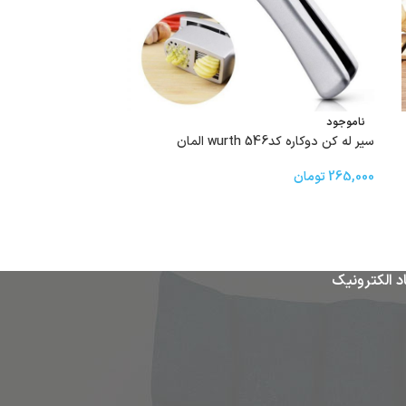
ناموجود
ناموجود
سیر له کن دوکاره کد546 wurth المان
خرد كن ايگوري pro lux کد۴۸۹
265,000
تومان
275,000
تومان
د الکترونیک