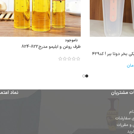
ناموجود
ظرف روغن و ابلیمو مدرج822-824
بخر دوتا ببر ! کد۴۲۹
مان
ت مشتریان
نماد اعتما
ام
ی سفارشات
 و مقررات
رید