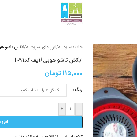
خانه
/
اشپزخانه
/
ابزار های اشپزخانه
/
ابکش تاشو هوبی
ابکش تاشو هوبی لایف کد1091
115,000
تومان
رنگ
+
-
افزود
مقایسه
افزودن به علاقه مندی