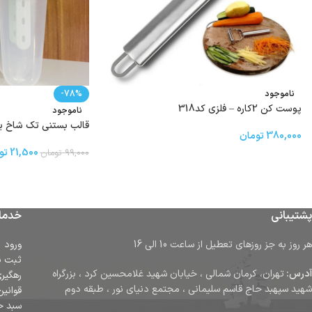
ناموجود
-78%
پوست کن 2کاره – فلزی کد318
ناموجود
قالب بستنی تک شاخ یکی 
380,000
تومان
21,500
تو
99,000
تومان
پشتیبانی
خدما
هر روز به جز روزهای تعطیل از ساعت 10 الی 16
ورود
ثبت ن
آدرس:
تهران، کرمان شمالی ، خیابان شهید غلامحسین کرد ، بزرگراه
رهگیر
شهید سپهبد حاج قاسم سلیمانی ، مجتمع دنیای نور ، طبقه دوم
قوانین
سبد خ