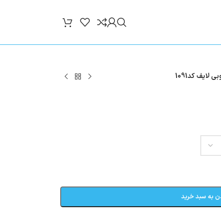
 لایف کد1091
ن به سبد خرید