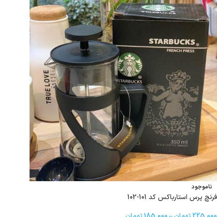
ناموجود
فرنچ پرس استارباکس کد 101-102
225,000
تومان
–
185,000
تومان