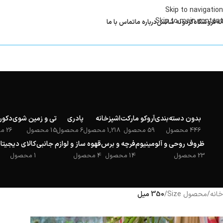
Skip to navigation
Skip to main content
نه
فروشگاه
گردونه شانس
درباره ما
تماس با ما
بدون دسته‌بندی
آروکو مارکت
اشپزخانه
پادری
تی و زمین شوی
دکور
446 محصول
59 محصول
1,218 محصول
6 محصول
15 محصول
26 محصول
ظروف روحی و آلومینیوم
فرچه و برس
قهوه ساز و لوازم جانبی
کالای دیجیتا
23 محصول
14 محصول
4 محصول
1 محصول
خانه
/
محصول Size
/
350 میل