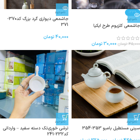
-33%
ناموجود
جاشمعی دیواری گرد بزرگ کد370-
ناموجود
371
جاشمعی کلزیوم طرح ایکیا
40,000
تومان
30,000
تومان
45,000
تومان
ناموجود
ناموجود
سینی مستطیل بامبو 353-354
ترشی خوری‌تک دسته سفید – وارداتی
کد232-241