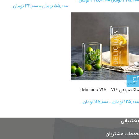
425,000
تومان
–
325,000
تومان
55,000
تومان
–
32,000
تومان
ناموجود
ماگ مربعی delicious 715 – 716
125,000
تومان
–
115,000
تومان
پشتیبانی
خدمات مشتریان