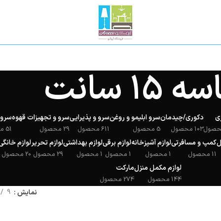
ه ۱۵ سانت
ی
دکوری/چیدمان
سرو ابلیمو و روغن
سرو و پذیرایی
سرو و تجهیزات قهوه
سروی
103 محصول
5 محصول
611 محصول
29 محصول
51 محصول
ل
کمپ و مسافرتی
لوازم آشپزخانه
لوازم برقی
لوازم بهداشتی
لوازم تحریر
لوازم خانگی
11 محصول
1 محصول
1 محصول
1 محصول
29 محصول
20 محصول
لوازم مکمل منزل
مارکت
144 محصول
274 محصول
نمایش
9