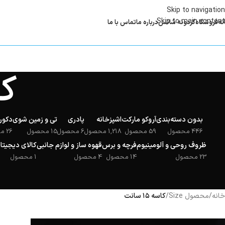
Skip to navigation
Skip to main content
نه
فروشگاه
گردونه شانس
درباره ما
تماس با ما
کاس
بدون دسته‌بندی
آروکو مارکت
اشپزخانه
پادری
تی و زمین شوی
دکور
446 محصول
59 محصول
1,218 محصول
6 محصول
15 محصول
26 محصول
ظروف روحی و آلومینیوم
فرچه و برس
قهوه ساز و لوازم جانبی
کالای دیجیتا
23 محصول
14 محصول
4 محصول
1 محصول
خانه
/
محصول Size
/
کاسه ۱۵ سانت