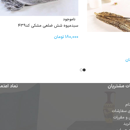
ناموجود
سبدمیوه شش ضلعی مشکی کد۴۳۹
180,000
تومان
ان
ت مشتریان
نماد اعتما
ام
ی سفارشات
 و مقررات
رید