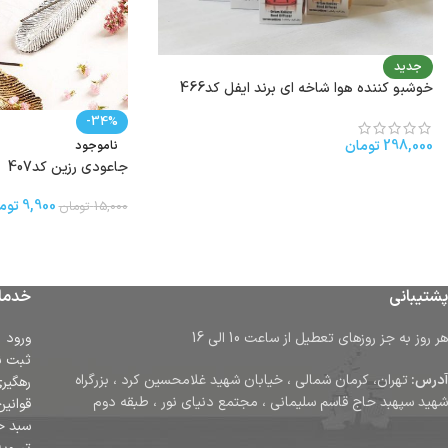
جدید
خوشبو کننده هوا شاخه اى برند ایفل کد466
-34%
298,000
تومان
ناموجود
جاعودی رزین کد407
9,900
توم
15,000
تومان
پشتیبانی
خدما
هر روز به جز روزهای تعطیل از ساعت 10 الی 16
ورود
ثبت ن
آدرس:
تهران، کرمان شمالی ، خیابان شهید غلامحسین کرد ، بزرگراه
رهگیر
شهید سپهبد حاج قاسم سلیمانی ، مجتمع دنیای نور ، طبقه دوم
قوانین
سبد خ