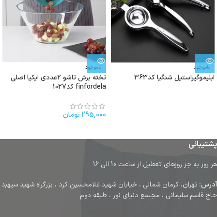
ناموجود
ناموجود
ابلیموگیراستیل شنگیا کد363
تخته برش تاشو ۲عددی ایکیا اصلی
finfordela کد1027
295,000
تومان
پشتیبانی
هر روز به جز روزهای تعطیل از ساعت 10 الی 16
آدرس:
تهران، کرمان شمالی ، خیابان شهید غلامحسین کرد ، بزرگراه شهید سپهبد
حاج قاسم سلیمانی ، مجتمع دنیای نور ، طبقه دوم