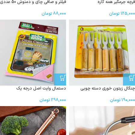
فرچه جرمگیر‌ همه کاره
فیلتر و صافی چای و دمنوش 50 عددی
125,000
تومان
88,000
تومان
چنگال زیتون خوری دسته چوبی
دستمال وایت اصل درجه یک
190,000
تومان
298,000
تومان