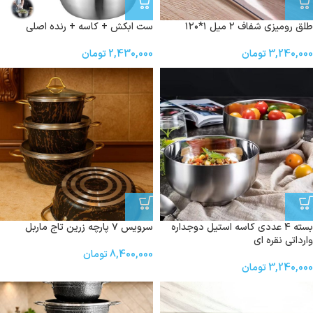
طلق رومیزی شفاف ۲ میل ۱*۱۲۰
ست ابکش + کاسه + رنده اصلی
3,240,000
تومان
2,430,000
تومان
بسته ۴ عددی کاسه استیل دوجداره
سرویس ۷ پارچه زرین تاج ماربل
وارداتی نقره ای
8,400,000
تومان
3,240,000
تومان