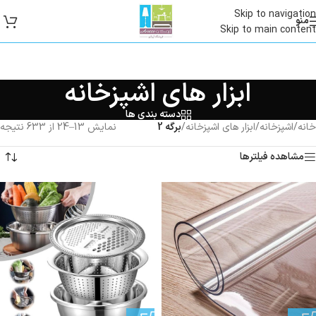
Skip to navigation
منو
Skip to main content
ابزار های اشپزخانه
دسته بندی ها
خانه
/
اشپزخانه
/
ابزار های اشپزخانه
/
برگه 2
نمایش 13–24 از 633 نتیجه
مشاهده فیلترها