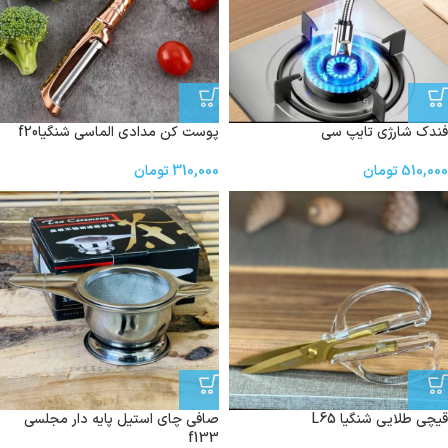
فندک شارژی تایپ سی
پوست کن مدادی الماسی شنگیاf20
510,000
تومان
310,000
تومان
قیچی طلایی شنگیا L65
صافی چای استیل پایه دار مجلسی
f133