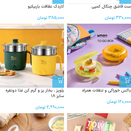
ست قاشق چنگال کمپی
کاردک نظافت باربیکیو
330,000
تومان
385,000
تومان
باکس خوراکی و تنقلات همراه
پلوپز ، بخار پز و گرم کن غذا دونفره
سایز‌ ۱۸
120,000
تومان
2,990,000
تومان