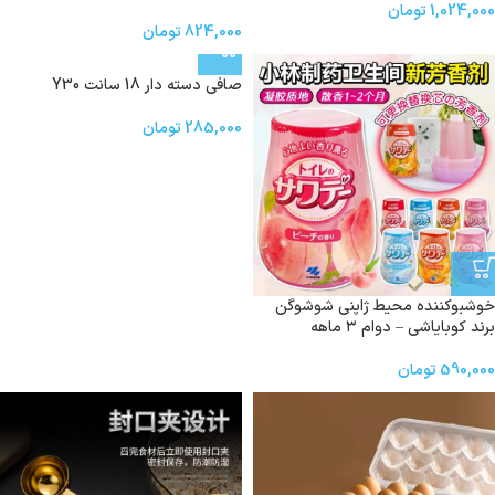
1,024,000
تومان
824,000
تومان
صافي دسته دار 18 سانت Y30
285,000
تومان
خوشبوکننده محیط ژاپنی شوشوگن
برند کوبایاشی – دوام ۳ ماهه
590,000
تومان